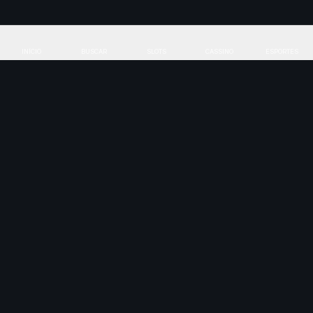
INÍCIO
BUSCAR
SLOTS
CASSINO
ESPORTES
Cassino
Esportes
Legal
Comunidade
Ajuda