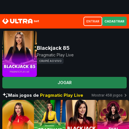
ULTRA bet
ENTRAR
CADASTRAR
Jogar Blackjack 85
–
Pragmatic Play Live
Blackjack 85
Pragmatic Play Live
CRUPIÊ AO VIVO
JOGAR
Mais jogos de
Pragmatic Play Live
Mostrar 458 jogos
Jogar Brazilian Baccarat 1
Jogar Brazilian BlackjackX 5
–
Pragmatic Play Live
Jogar Blackjack Latino 1
–
Jogar Thai Ba
Pragmatic Pl
–
Pr