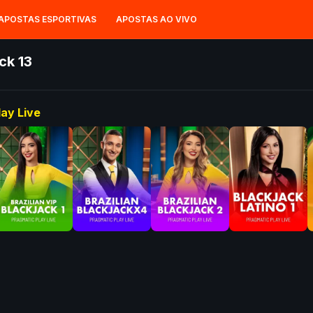
APOSTAS ESPORTIVAS
APOSTAS AO VIVO
ck 13
r
lay Live
ame Bonanza
gmatic Play Live
ogar Brazilian VIP Blackjack 1
–
Jogar Brazilian BlackjackX 4
Pragmatic Play Live
Jogar Brazilian BlackjackX 2
–
Pragmatic Play Live
–
Jogar Blackjack
Pragmatic Pla
J