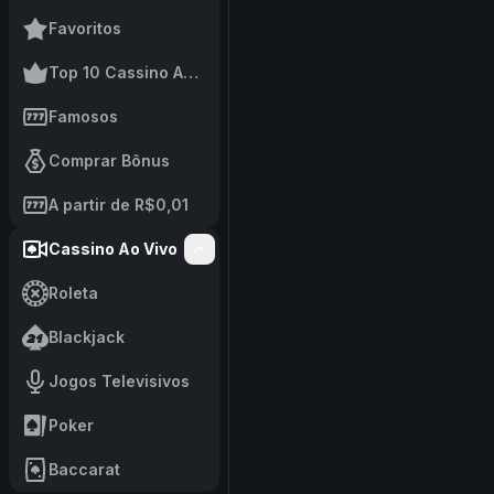
Favoritos
Top 10 Cassino Ao Vivo
Famosos
Comprar Bônus
A partir de R$0,01
Cassino Ao Vivo
Roleta
Blackjack
Jogos Televisivos
Poker
Baccarat