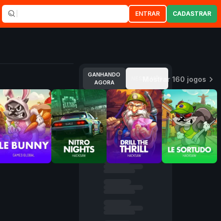
|
ENTRAR
CADASTRAR
GANHANDO
NESSE MÊS
Mostrar 160 jogos
AGORA
ars: Masterplan
ksaw
ogar Le Bunny
Jogar Nitro Nights™
–
–
Hacksaw
Hacksaw
Jogar Drill The Thrill
–
Hacksaw
Jogar Le Sortu
–
Hacks