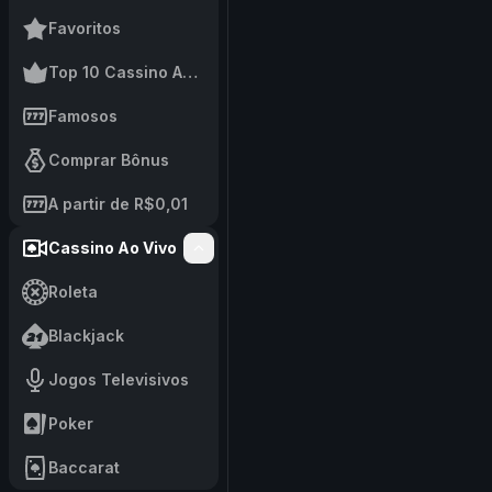
Favoritos
Top 10 Cassino Ao Vivo
Famosos
Comprar Bônus
A partir de R$0,01
Cassino Ao Vivo
Roleta
Blackjack
Jogos Televisivos
Poker
Baccarat