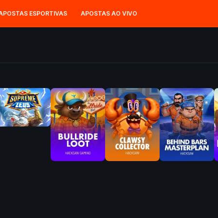
APOSTAS ESPORTIVAS
APOSTAS AO VIVO
r
asters™ OG
ogar Supreme Zeus
Hacksaw
–
Hacksaw
Jogar Bullride Loot
–
Hacksaw
Jogar Clawsy Collector
–
Hacksaw
Jogar Behind B
–
Hac
J