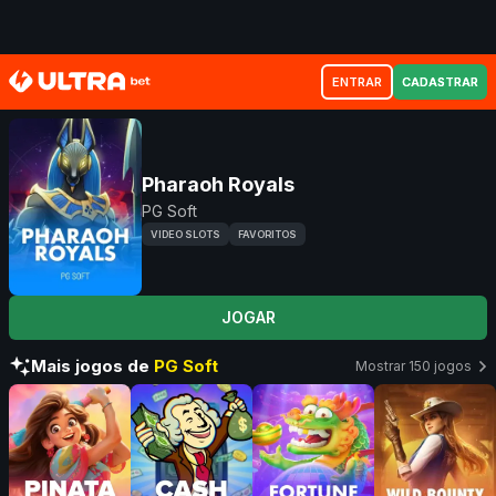
ULTRA bet
ENTRAR
CADASTRAR
Jogar Pharaoh Royals
–
PG Soft
Pharaoh Royals
PG Soft
VIDEO SLOTS
FAVORITOS
JOGAR
Mais jogos de
PG Soft
Mostrar 150 jogos
Jogar Pinata Wins
Jogar Cash Mania
–
PG Soft
Jogar Fortune Dragon
–
PG Soft
Jogar Wild B
–
PG 