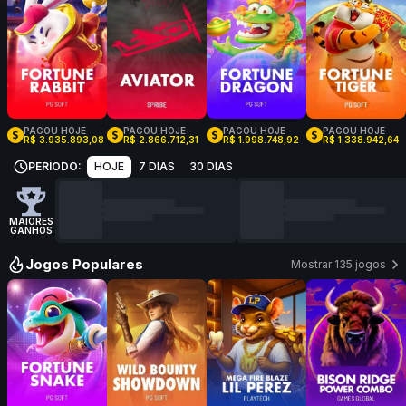
PAGOU HOJE
PAGOU HOJE
PAGOU HOJE
PAGOU HOJE
:
:
:
:
R$ 3.935.893,08
R$ 2.866.712,31
R$ 1.998.748,92
R$ 1.338.942,64
–
–
–
–
PERÍODO
:
HOJE
7 DIAS
30 DIAS
MAIORES
GANHOS
Jogos Populares
Mostrar 135 jogos
Jogar Fortune Snake
Jogar Wild Bounty Showdown
–
PG Soft
Jogar Mega Fire Blaze: Lil'P
Jogar Bison 
–
PG Soft