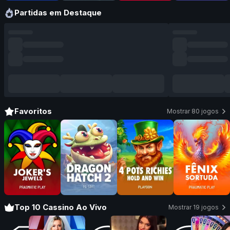
Partidas em Destaque
Favoritos
Mostrar 80 jogos
Jogar Joker's Jewels Cash
Jogar Dragon Hatch 2
–
Jogar 4 Pots Riches: Hold a
Pragmatic Play
–
PG Soft
Jogar Fênix S
Top 10 Cassino Ao Vivo
Mostrar 19 jogos
Jogar Football Studio
Jogar Roulette
–
Evolution
–
Playtech Live
Jogar Ad