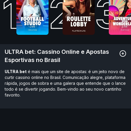
ULTRA bet: Cassino Online e Apostas
Esportivas no Brasil
ULTRA bet
é mais que um site de apostas: é um jeito novo de
curtir cassino online no Brasil. Comunicação alegre, plataforma
rápida, jogos de sobra e uma galera que entende que o lance
todo é
se divertir jogando
. Bem-vindo ao seu novo cantinho
favorito.
Por que a ULTRA bet é diferente de tudo que
você já viu
Cansou de cassino sério demais, complicado e cheio de