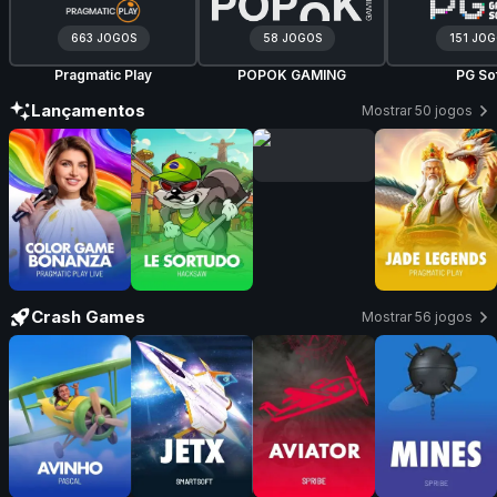
663 JOGOS
58 JOGOS
151 JO
Pragmatic Play
POPOK GAMING
PG So
Lançamentos
Mostrar 50 jogos
Jogar Color Game Bonanza
Jogar Le Sortudo™
–
Jogar Super Serge
Pragmatic Play Live
–
Hacksaw
Jogar Jade L
–
Pragma
Crash Games
Mostrar 56 jogos
Jogar Avinho R10
Jogar JetX
–
Pascal Gaming
–
SmartSoft
Jogar Aviator
–
Jogar Mines
Spribe