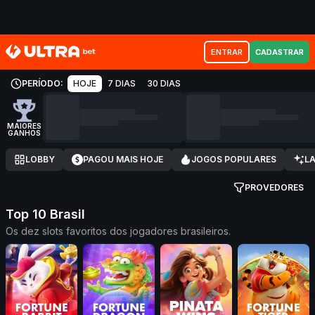
ULTRA bet
ENTRAR
CADASTRAR
PERÍODO
:
HOJE
7 DIAS
30 DIAS
MAIORES
GANHOS
LOBBY
PAGOU MAIS HOJE
JOGOS POPULARES
L
PROVEDORES
Top 10 Brasil
Os dez slots favoritos dos jogadores brasileiros.
Jogar Fortune Rabbit
Jogar Fortune Dragon
–
PG Soft
Jogar Pinata Wins
–
PG Soft
Jogar Fortune
–
PG Soft