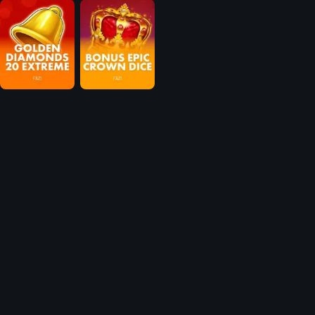
Jogar Golden Diamonds 20 Extreme
Jogar Bonus Epic Crown Dice
–
Fazi
–
Fazi