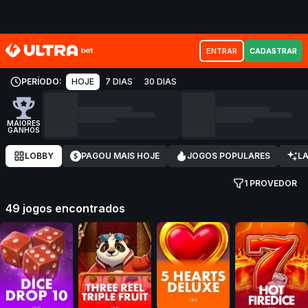
ULTRA bet
ENTRAR
CADASTRAR
PERÍODO
:
HOJE
7 DIAS
30 DIAS
MAIORES
GANHOS
LOBBY
PAGOU MAIS HOJE
JOGOS POPULARES
L
1 PROVEDOR
49 jogos encontrados
Jogar Dice Drop 10
Jogar Three Reel Triple Fruit
–
Fazi
Jogar 5 Heart Deluxe
–
Jogar Hot Fir
Fazi
–
Fazi