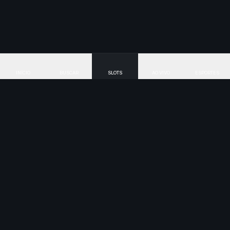
INÍCIO
BUSCAR
SLOTS
AO VIVO
ESPORTES
Cassino
Esportes
Legal
Comunidade