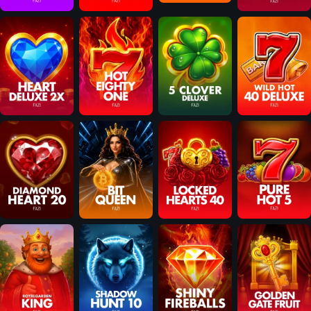
Jogar Heart Deluxe 2X
Jogar Hot Eighty One
–
Fazi
Jogar 5 Clover Deluxe
–
Fazi
Jogar Wild H
–
Fazi
Jogar Diamond Heart 20
Jogar Bit Queen
–
Fazi
Jogar Locked Hearts 40
–
Fazi
Jogar Pure H
–
Fa
Jogar Royalgarden King
Jogar Shadow Hunt 10
–
Fazi
Jogar Shiny Fireballs
–
Fazi
Jogar Golden 
–
Fazi