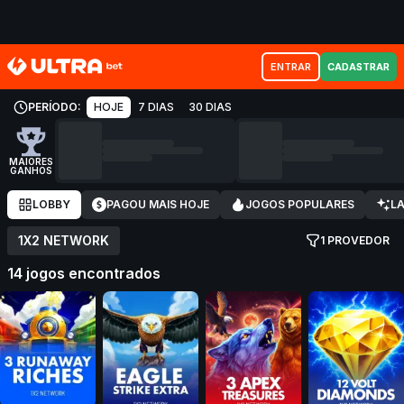
ULTRA bet
ENTRAR
CADASTRAR
PERÍODO
:
HOJE
7 DIAS
30 DIAS
MAIORES
GANHOS
LOBBY
PAGOU MAIS HOJE
JOGOS POPULARES
L
1X2 NETWORK
1 PROVEDOR
14 jogos encontrados
Jogar 3 Runaway Riches
Jogar Eagle Strike Extra
–
1X2 Network
Jogar 3 Apex Treasures
–
1X2 Network
Jogar 12 Volt
–
1