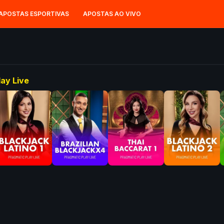
APOSTAS ESPORTIVAS
APOSTAS AO VIVO
r
lay Live
 Latino 4
gmatic Play Live
ogar Blackjack Latino 1
–
Pragmatic Play Live
Jogar Brazilian BlackjackX 4
–
Pragmatic Play Live
Jogar Thai Baccarat 1
–
Jogar Blackjack
Pragmatic Pla
–
Pragm
J