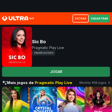
ULTRA bet
ENTRAR
CADASTRAR
Jogar Sic Bo
–
Pragmatic Play Live
Sic Bo
Pragmatic Play Live
CRUPIÊ AO VIVO
JOGAR
Mais jogos de
Pragmatic Play Live
Mostrar 458 jogos
Jogar Brazilian VIP Blackjack 1
Jogar Crystal Roulette
Jogar Color Game Bonanza
–
Pragmatic Play Live
–
Pragmatic Play Liv
Jogar Thai Ba