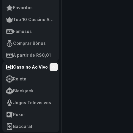
Favoritos
Top 10 Cassino Ao Vivo
Famosos
Comprar Bônus
A partir de R$0,01
Cassino Ao Vivo
Roleta
Blackjack
Jogos Televisivos
Poker
Baccarat