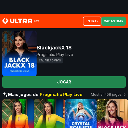
ULTRA bet
ENTRAR
CADASTRAR
Jogar BlackjackX 18
–
Pragmatic Play Live
BlackjackX 18
Pragmatic Play Live
CRUPIÊ AO VIVO
JOGAR
Mais jogos de
Pragmatic Play Live
Mostrar 458 jogos
Jogar Brazilian BlackjackX 3
Jogar Brazilian VIP Blackjack 1
–
Jogar Crystal Roulette
Pragmatic Play Live
Jogar Blackjac
–
Pragmatic
–
Prag