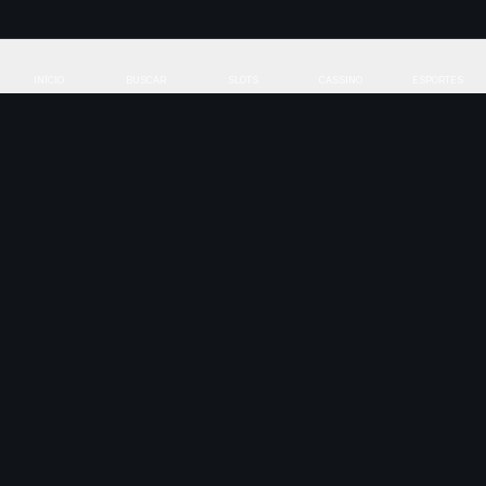
INÍCIO
BUSCAR
SLOTS
CASSINO
ESPORTES
Cassino
Esportes
Legal
Comunidade
Ajuda