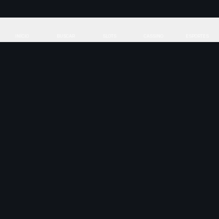
INÍCIO
BUSCAR
SLOTS
CASSINO
ESPORTES
Cassino
Esportes
Legal
Comunidade
Ajuda