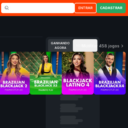
|
ENTRAR
CADASTRAR
GANHANDO
NESSE MÊS
Mostrar 458 jogos
AGORA
ve
 Speed Baccarat 1
gmatic Play Live
ogar Brazilian BlackjackX 2
Jogar Brazilian BlackjackX 5
–
Pragmatic Play Live
–
Jogar Blackjack Latino 4
Pragmatic Play Live
–
Jogar Brazilian
Pragmatic Play
–
Pra