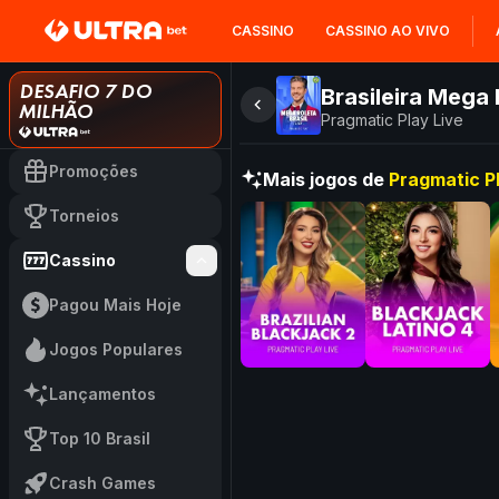
ULTRA bet
CASSINO
CASSINO AO VIVO
DESAFIO 7 DO
Brasileira Mega 
MILHÃO
Pragmatic Play Live
Você precisa entrar para joga
Promoções
Mais jogos de
Pragmatic P
ENTRAR
Jogar Brazilian BlackjackX 2
Jogar Blackjack
J
Torneios
Cassino
Pagou Mais Hoje
Jogos Populares
Lançamentos
Top 10 Brasil
Crash Games