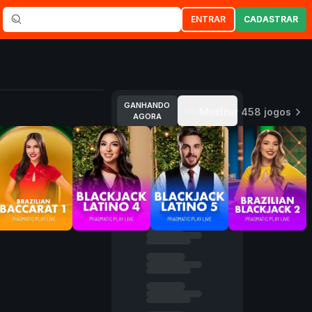
|
ENTRAR
CADASTRAR
GANHANDO
NESSE MÊS
Mostrar 458 jogos
AGORA
 BlackjackX 5
 Play Live
gmatic Play Live
ogar Brazilian Speed Baccarat 1
–
Jogar Blackjack Latino 4
Pragmatic Play Live
Jogar Blackjack Latino 5
–
Pragmatic Play Live
–
Pragmatic Play Li
Jogar Brazilian
–
Pra