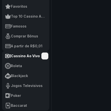
Favoritos
Top 10 Cassino Ao Vivo
Famosos
Comprar Bônus
A partir de R$0,01
Cassino Ao Vivo
Roleta
Blackjack
Jogos Televisivos
Poker
Baccarat