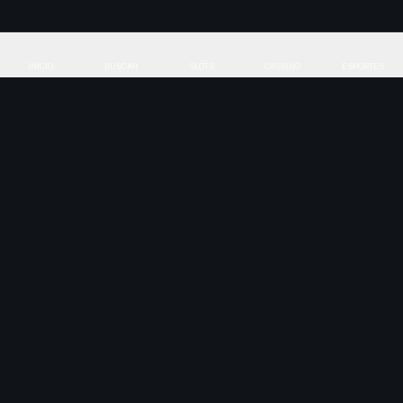
INÍCIO
BUSCAR
SLOTS
AO VIVO
ESPORTES
Cassino
Esportes
Legal
Comunidade
Ajuda