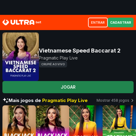
ULTRA bet
ENTRAR
CADASTRAR
Jogar Vietnamese Speed Baccarat 2
–
Pragmatic Play Liv
Vietnamese Speed Baccarat 2
Pragmatic Play Live
CRUPIÊ AO VIVO
JOGAR
Mais jogos de
Pragmatic Play Live
Mostrar 458 jogos
Jogar Blackjack Latino 2
Jogar Blackjack Latino 4
–
Pragmatic Play Live
Jogar Brazilian BlackjackX 3
–
Pragmatic Play 
Jogar Brazilia