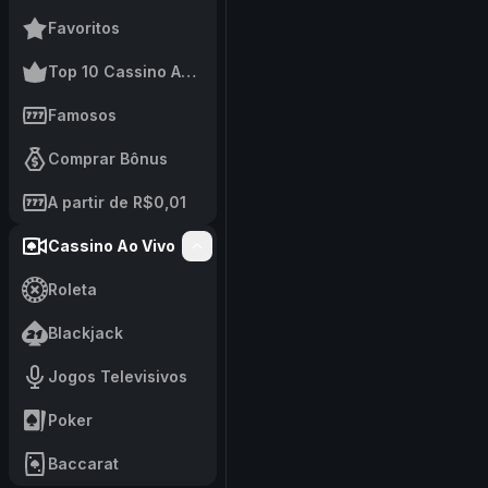
Favoritos
Top 10 Cassino Ao Vivo
Famosos
Comprar Bônus
A partir de R$0,01
Cassino Ao Vivo
Roleta
Blackjack
Jogos Televisivos
Poker
Baccarat