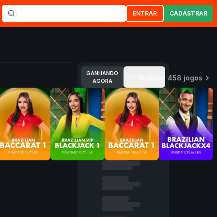
|
ENTRAR
CADASTRAR
GANHANDO
NESSE MÊS
Mostrar 458 jogos
AGORA
 BlackjackX 5
 Live
gmatic Play Live
ogar Brazilian Baccarat 1
–
Jogar Brazilian VIP Blackjack 1
Pragmatic Play Live
–
Pragmatic Play Live
Jogar Brazilian Speed Baccara
Jogar Brazilian
–
Pragmatic P