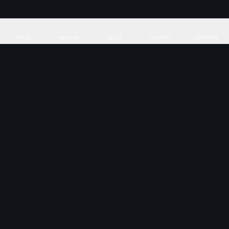
INÍCIO
BUSCAR
SLOTS
AO VIVO
ESPORTES
Cassino
Esportes
Legal
Comunidade
Ajuda