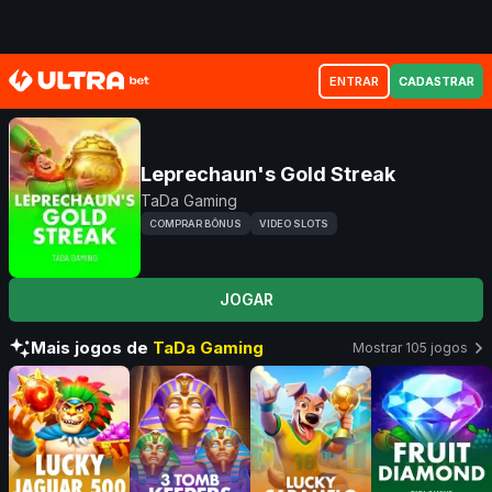
ULTRA bet
ENTRAR
CADASTRAR
Jogar Leprechaun's Gold Streak
–
TaDa Gaming
Leprechaun's Gold Streak
TaDa Gaming
COMPRAR BÔNUS
VIDEO SLOTS
JOGAR
Mais jogos de
TaDa Gaming
Mostrar 105 jogos
Jogar Lucky Jaguar 500
Jogar 3 Tomb Keepers
–
TaDa Gaming
Jogar Lucky Caramelo
–
TaDa Gaming
Jogar Fruit D
–
TaD