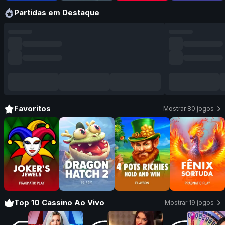
Partidas em Destaque
Favoritos
Mostrar 80 jogos
Jogar Joker's Jewels Cash
Jogar Dragon Hatch 2
–
Jogar 4 Pots Riches: Hold a
Pragmatic Play
–
PG Soft
Jogar Fênix S
Top 10 Cassino Ao Vivo
Mostrar 19 jogos
Jogar Football Studio
Jogar Roulette
–
Evolution
–
Playtech Live
Jogar Ad