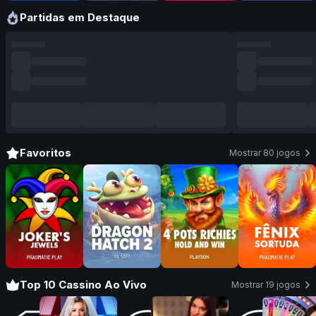
Partidas em Destaque
Favoritos
Mostrar 80 jogos
Jogar Joker's Jewels Cash
Jogar Dragon Hatch 2
–
Jogar 4 Pots Riches: Hold a
Pragmatic Play
–
PG Soft
Jogar Fênix S
Top 10 Cassino Ao Vivo
Mostrar 19 jogos
Jogar Football Studio
Jogar Roulette
–
Evolution
–
Playtech Live
Jogar Ad