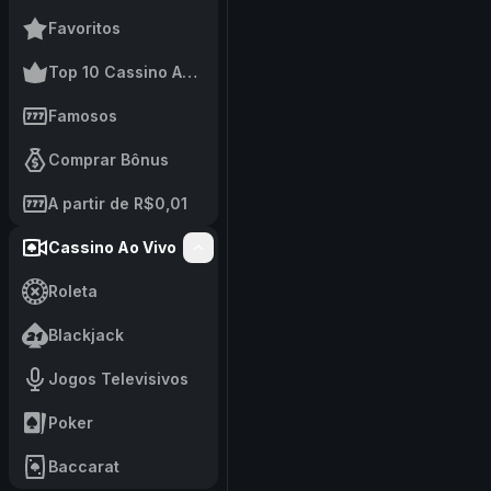
Favoritos
Top 10 Cassino Ao Vivo
Famosos
Comprar Bônus
A partir de R$0,01
Cassino Ao Vivo
Roleta
Blackjack
Jogos Televisivos
Poker
Baccarat