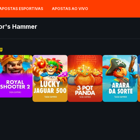
APOSTAS ESPORTIVAS
APOSTAS AO VIVO
or's Hammer
r
g
Keepers
Gaming
ogar Royal Shooter 2
–
TaDa Gaming
Jogar Lucky Jaguar 500
–
TaDa Gaming
Jogar 3 Pot Panda
–
TaDa Gaming
Jogar Lucky M
–
TaDa Ga
J