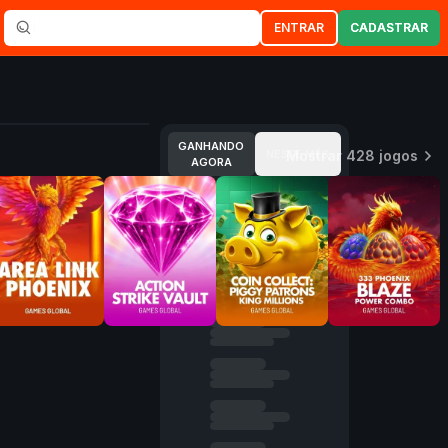
|
ENTRAR
CADASTRAR
GANHANDO
NESSE MÊS
Mostrar 428 jogos
AGORA
ons
 Colossus™ MultiChase™
lobal
ogar Area Link™ Phoenix
–
Games Global
Jogar Action Strike Vault™
–
–
Games Global
Games Global
Jogar Coin Collect: Piggy Patr
–
Games Global
Jogar 333 Pho