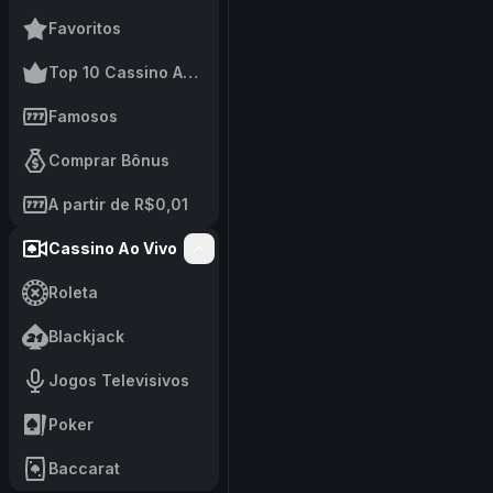
Favoritos
Top 10 Cassino Ao Vivo
Famosos
Comprar Bônus
A partir de R$0,01
Cassino Ao Vivo
Roleta
Blackjack
Jogos Televisivos
Poker
Baccarat