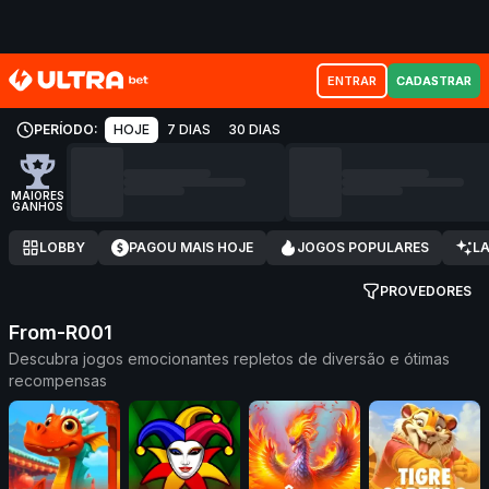
ULTRA bet
ENTRAR
CADASTRAR
PERÍODO
:
HOJE
7 DIAS
30 DIAS
MAIORES
GANHOS
LOBBY
PAGOU MAIS HOJE
JOGOS POPULARES
L
PROVEDORES
From-R001
Descubra jogos emocionantes repletos de diversão e ótimas
recompensas
Jogar YO Dragon
Jogar Joker's Jewels Cash
–
POPOK GAMING
Jogar Fênix Sortuda
–
Jogar Tigre S
Pragmatic Pl
–
Pragm