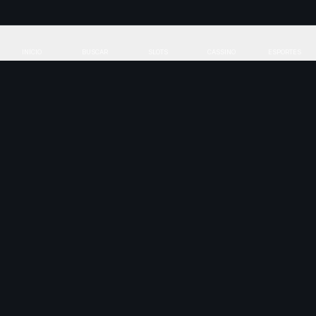
INÍCIO
BUSCAR
SLOTS
CASSINO
ESPORTES
Cassino
Esportes
Legal
Comunidade
Ajuda