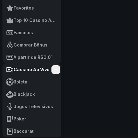
Favoritos
Top 10 Cassino Ao Vivo
Famosos
Comprar Bônus
A partir de R$0,01
Cassino Ao Vivo
Roleta
Blackjack
Jogos Televisivos
Poker
Baccarat