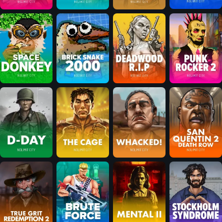
Jogar Space Donkey
Jogar BRICK SNAKE 2000
–
NOLIMITCITY
Jogar Deadwood R.I.P
–
NOLIMITCITY
Jogar Punk R
–
NOL
Jogar D-Day
–
Jogar The Cage
NOLIMITCITY
Jogar Whacked!
–
NOLIMITCITY
Jogar San Qu
–
NOLIMIT
Jogar True Grit Redemption 2
Jogar Brute Force
–
Jogar Mental 2
NOLIMITCITY
–
NOLIMITCITY
Jogar Stock
–
NOLIMITC