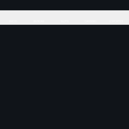
INÍCIO
BUSCAR
SLOTS
CASSINO
AO VIVO
ESPORTES
Cassino
Esportes
Legal
Comunidade
Ajuda