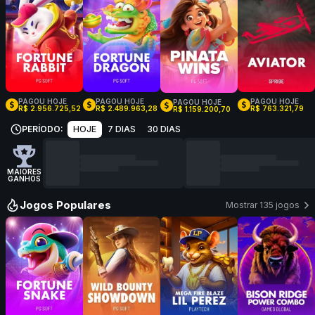
PAGOU HOJE
PAGOU HOJE
PAGOU HOJE
PAGOU HOJE
:
:
:
:
R$ 2.956.725,52
R$ 2.489.963,28
R$ 763.321,79
R$ 1.159.200,70
–
–
–
–
PERÍODO
:
HOJE
7 DIAS
30 DIAS
MAIORES
GANHOS
Jogos Populares
Mostrar 135 jogos
Jogar Fortune Snake
Jogar Wild Bounty Showdown
–
PG Soft
Jogar Mega Fire Blaze: Lil'P
Jogar Bison 
–
PG Soft