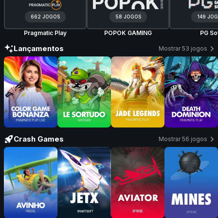
662 JOGOS
58 JOGOS
149 JO
Pragmatic Play
POPOK GAMING
PG So
Lançamentos
Mostrar 53 jogos
Jogar Color Game Bonanza
Jogar Le Sortudo™
–
Jogar Jade Legends
Pragmatic Play Live
–
Hacksaw
Jogar Death 
–
Pragm
Crash Games
Mostrar 56 jogos
Jogar Avinho R10
Jogar JetX
–
Pascal Gaming
–
SmartSoft
Jogar Aviator
–
Jogar Mines
Spribe